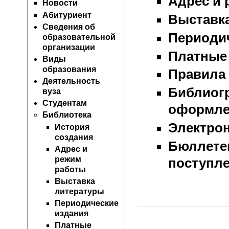
Адрес и 
Новости
Абитуриент
Выставк
Сведения об
Периоди
образовательной
организации
Платные 
Виды
образования
Правила
Деятельность
Библиог
вуза
Студентам
оформле
Библиотека
Электро
История
создания
Бюллете
Адрес и
режим
поступл
работы
Выставка
литературы
Периодические
издания
Платные